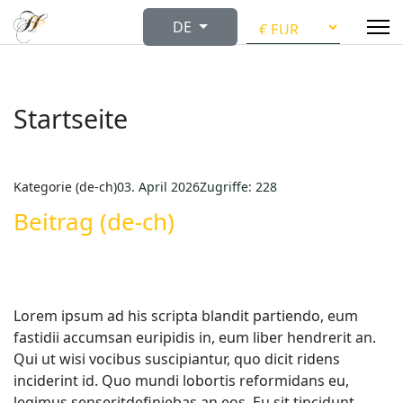
Sprache auswählen
DE
Startseite
Kategorie (de-ch)
03. April 2026
Zugriffe: 228
Beitrag (de-ch)
Lorem ipsum ad his scripta blandit partiendo, eum
fastidii accumsan euripidis in, eum liber hendrerit an.
Qui ut wisi vocibus suscipiantur, quo dicit ridens
inciderint id. Quo mundi lobortis reformidans eu,
legimus senseritdefiniebas an eos. Eu sit tincidunt