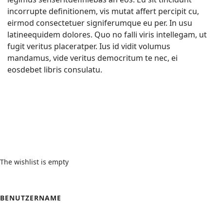
incorrupte definitionem, vis mutat affert percipit cu,
eirmod consectetuer signiferumque eu per. In usu
latineequidem dolores. Quo no falli viris intellegam, ut
fugit veritus placeratper. Ius id vidit volumus
mandamus, vide veritus democritum te nec, ei
eosdebet libris consulatu.
Wishlist
The wishlist is empty
Login Form
BENUTZERNAME