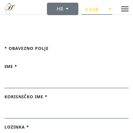
Odaberite svoj jezik
HR
*
OBAVEZNO POLJE
IME
*
KORISNIČKO IME
*
LOZINKA
*